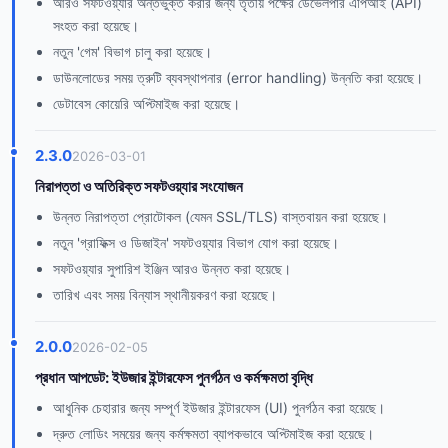
আরও সফটওয়্যার অন্তর্ভুক্ত করার জন্য তৃতীয় পক্ষের ডেভেলপার এপিআই (API)
সংহত করা হয়েছে।
নতুন 'গেম' বিভাগ চালু করা হয়েছে।
ডাউনলোডের সময় ত্রুটি ব্যবস্থাপনার (error handling) উন্নতি করা হয়েছে।
ডেটাবেস কোয়েরি অপ্টিমাইজ করা হয়েছে।
2.3.0
2026-03-01
নিরাপত্তা ও অতিরিক্ত সফটওয়্যার সংযোজন
উন্নত নিরাপত্তা প্রোটোকল (যেমন SSL/TLS) বাস্তবায়ন করা হয়েছে।
নতুন 'গ্রাফিক্স ও ডিজাইন' সফটওয়্যার বিভাগ যোগ করা হয়েছে।
সফটওয়্যার সুপারিশ ইঞ্জিন আরও উন্নত করা হয়েছে।
তারিখ এবং সময় বিন্যাস স্থানীয়করণ করা হয়েছে।
2.0.0
2026-02-05
প্রধান আপডেট: ইউজার ইন্টারফেস পুনর্গঠন ও কর্মক্ষমতা বৃদ্ধি
আধুনিক চেহারার জন্য সম্পূর্ণ ইউজার ইন্টারফেস (UI) পুনর্গঠন করা হয়েছে।
দ্রুত লোডিং সময়ের জন্য কর্মক্ষমতা ব্যাপকভাবে অপ্টিমাইজ করা হয়েছে।