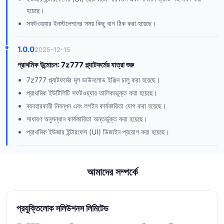
হয়েছে।
সফটওয়্যার ইনস্টলেশনের সময় কিছু বাগ ঠিক করা হয়েছে।
1.0.0
2025-12-15
প্রাথমিক উন্মোচন: 7z777 প্ল্যাটফর্মের যাত্রা শুরু
7z777 প্ল্যাটফর্মের মূল ডাউনলোড ইঞ্জিন চালু করা হয়েছে।
প্রাথমিক ইউটিলিটি সফটওয়্যার তালিকাভুক্ত করা হয়েছে।
ব্যবহারকারী নিবন্ধন এবং লগইন কার্যকারিতা যোগ করা হয়েছে।
সাধারণ অনুসন্ধান কার্যকারিতা অন্তর্ভুক্ত করা হয়েছে।
প্রাথমিক ইউজার ইন্টারফেস (UI) ডিজাইন প্রয়োগ করা হয়েছে।
আমাদের সম্পর্কে
প্রযুক্তিলোক সলিউশনস লিমিটেড