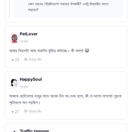
কোন ধরনের স্ট্রেচিংগুলো সবচেয়ে উপকারী? একটু বিস্তারিত বলতে
পারবেন?
PetLover
গতকাল
আমার বিড়ালটা আজ সারাদিন ঘুমিয়ে কাটাচ্ছে। কী অলস! 😹
💬 উত্তর দিন
♥ 23
HappySoul
গতকাল
আজকে ছোটবেলার বন্ধুর সাথে অনেক দিন পর দেখা হলো, কী যে ভালো লাগলো! পুরনো
স্মৃতিগুলো মনে পড়ছিল।
💬 উত্তর দিন
♥ 27
TrafficJammer