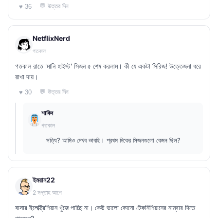
💬 উত্তর দিন
♥ 36
NetflixNerd
গতকাল
গতকাল রাতে 'মানি হাইস্ট' সিজন ৫ শেষ করলাম। কী যে একটা সিরিজ! উত্তেজনা ধরে
রাখা দায়।
💬 উত্তর দিন
♥ 30
শাকিব
গতকাল
সত্যি? আমিও দেখব ভাবছি। প্রথম দিকের সিজনগুলো কেমন ছিল?
ইমরান22
2 সপ্তাহ আগে
বাসার ইলেক্ট্রিশিয়ান খুঁজে পাচ্ছি না। কেউ ভালো কোনো টেকনিশিয়ানের নাম্বার দিতে