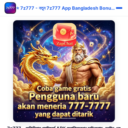
⭐ 7z777 - নতুন 7z777 App Bangladesh Bonus bKash