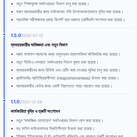
নতুন 'শিক্ষামূলক সফটওয়্যার' বিভাগ চালু করা হয়েছে।
সকল ব্যবহারকারীর জন্য ডাউনলোড গতি উল্লেখযোগ্যভাবে বৃদ্ধি করা হয়েছে।
প্রাথমিক পরীক্ষকদের দ্বারা রিপোর্ট করা গুরুতর ত্রুটিগুলি সংশোধন করা হয়েছে।
1.5.0
2026-01-15
ব্যবহারকারীর অভিজ্ঞতা এবং নতুন বিভাগ
দ্রুত ফলাফল প্রদানের জন্য অনুসন্ধান অ্যালগরিদম অপ্টিমাইজ করা হয়েছে।
নতুন 'ভিডিও প্লেয়ার' সফটওয়্যার বিভাগ যুক্ত করা হয়েছে।
ব্যবহারকারীদের জন্য রিভিউ এবং রেটিং জমা দেওয়ার সুবিধা চালু করা হয়েছে।
প্ল্যাটফর্মের প্রতিক্রিয়াশীলতা (responsiveness) উন্নত করা হয়েছে।
ব্যবহারকারীর ডেটার জন্য একটি নিরাপত্তা প্যাচ প্রয়োগ করা হয়েছে।
1.1.0
2025-12-28
কার্যকারিতা বৃদ্ধি ও ত্রুটি সংশোধন
নতুন 'সামাজিক যোগাযোগ' সফটওয়্যার বিভাগ যোগ করা হয়েছে।
বড় ফাইল ডাউনলোডের স্থিতিশীলতা উন্নত করা হয়েছে।
ইউজার ইন্টারফেসের (UI) ছোটখাটো পরিবর্তন এবং সাধারণ ত্রুটি সংশোধন করা