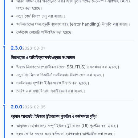
আরও সফটওয়্যার অন্তর্ভুক্ত করার জন্য তৃতীয় পক্ষের ডেভেলপার এপিআই (API)
সংহত করা হয়েছে।
নতুন 'গেম' বিভাগ চালু করা হয়েছে।
ডাউনলোডের সময় ত্রুটি ব্যবস্থাপনার (error handling) উন্নতি করা হয়েছে।
ডেটাবেস কোয়েরি অপ্টিমাইজ করা হয়েছে।
2.3.0
2026-03-01
নিরাপত্তা ও অতিরিক্ত সফটওয়্যার সংযোজন
উন্নত নিরাপত্তা প্রোটোকল (যেমন SSL/TLS) বাস্তবায়ন করা হয়েছে।
নতুন 'গ্রাফিক্স ও ডিজাইন' সফটওয়্যার বিভাগ যোগ করা হয়েছে।
সফটওয়্যার সুপারিশ ইঞ্জিন আরও উন্নত করা হয়েছে।
তারিখ এবং সময় বিন্যাস স্থানীয়করণ করা হয়েছে।
2.0.0
2026-02-05
প্রধান আপডেট: ইউজার ইন্টারফেস পুনর্গঠন ও কর্মক্ষমতা বৃদ্ধি
আধুনিক চেহারার জন্য সম্পূর্ণ ইউজার ইন্টারফেস (UI) পুনর্গঠন করা হয়েছে।
দ্রুত লোডিং সময়ের জন্য কর্মক্ষমতা ব্যাপকভাবে অপ্টিমাইজ করা হয়েছে।