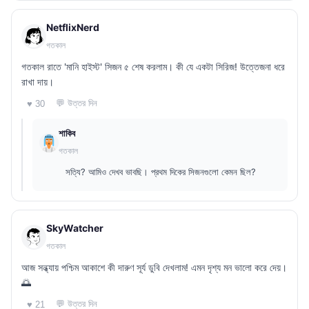
NetflixNerd
গতকাল
গতকাল রাতে 'মানি হাইস্ট' সিজন ৫ শেষ করলাম। কী যে একটা সিরিজ! উত্তেজনা ধরে
রাখা দায়।
💬 উত্তর দিন
♥ 30
শাকিব
গতকাল
সত্যি? আমিও দেখব ভাবছি। প্রথম দিকের সিজনগুলো কেমন ছিল?
SkyWatcher
গতকাল
আজ সন্ধ্যায় পশ্চিম আকাশে কী দারুণ সূর্য ডুবি দেখলাম! এমন দৃশ্য মন ভালো করে দেয়।
🌅
💬 উত্তর দিন
♥ 21