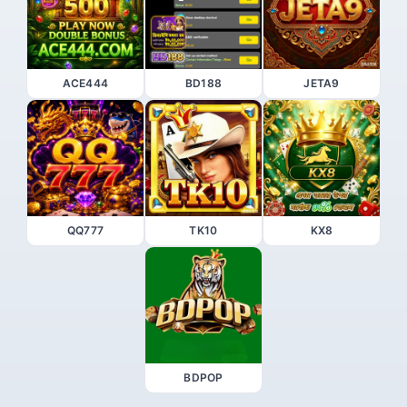
ACE444
BD188
JETA9
QQ777
TK10
KX8
BDPOP