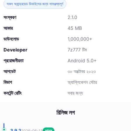
সকল অ্যান্ড্রয়েড ডিভাইসের জন্য সামঞ্জস্যপূর্ণ
সংস্করণ
2.1.0
আকার
45 MB
ডাউনলোড
1,000,000+
Developer
7z777 টিম
প্রয়োজনীয়তা
Android 5.0+
আপডেট
৩০ অক্টোবর ২০২৩
বিভাগ
অ্যাপ্লিকেশন স্টোর
কনটেন্ট রেটিং
সবার জন্য
রিলিজ লগ
3.9.2
2026-06-13
সর্বশেষ