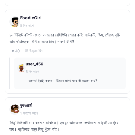
FoodieGirl
5 দিন আগে
১০ মিনিটে ঝটপট নাস্তা বানানোর রেসিপিটা শেয়ার করি: পাউরুটি, ডিম, পেঁয়াজ কুচি
আর কাঁচালঙ্কা মিশিয়ে ভেজে নিন। দারুণ টেস্টি!
💬 উত্তর দিন
♥ 40
user_456
5 দিন আগে
ওয়াও! ট্রাই করবো। ডিমের সাথে আর কী দেওয়া যায়?
বুকওয়ার্ম
1 সপ্তাহ আগে
'হিমু' সিরিজটা শেষ করলাম আবারও। হুমায়ূন আহমেদের লেখাগুলো সত্যিই মন ছুঁয়ে
যায়। প্রতিবার নতুন কিছু খুঁজে পাই।