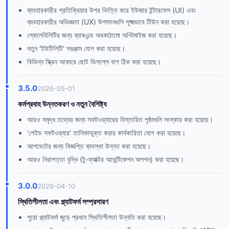
ব্যবহারকারীর প্রতিক্রিয়ার উপর ভিত্তি করে ইউজার ইন্টারফেস (UI) এবং
ব্যবহারকারীর অভিজ্ঞতা (UX) উপাদানগুলি সূক্ষ্মভাবে টিউন করা হয়েছে।
স্কেলেবিলিটির জন্য ব্যাকএন্ড অবকাঠামো অপ্টিমাইজ করা হয়েছে।
নতুন 'ইউটিলিটি' সরঞ্জাম যোগ করা হয়েছে।
বিভিন্ন স্ক্রিন আকারে ছোট ডিসপ্লে বাগ ঠিক করা হয়েছে।
3.5.0
2026-05-01
কর্মপ্রবাহ উন্নতকরণ ও নতুন বৈশিষ্ট্য
আরও সমৃদ্ধ তথ্যের জন্য সফটওয়্যারের বিস্তারিত পৃষ্ঠাগুলি সংস্কার করা হয়েছে।
'পেইড সফটওয়্যার' তালিকাভুক্ত করার কার্যকারিতা যোগ করা হয়েছে।
আপডেটের জন্য বিজ্ঞপ্তি ব্যবস্থা উন্নত করা হয়েছে।
আরও নিরাপত্তা বৃদ্ধি (টু-ফ্যাক্টর অথেন্টিকেশন অপশন) করা হয়েছে।
3.0.0
2026-04-10
স্থিতিশীলতা এবং প্ল্যাটফর্ম সম্প্রসারণ
পুরো প্ল্যাটফর্ম জুড়ে প্রধান স্থিতিশীলতা উন্নতি করা হয়েছে।