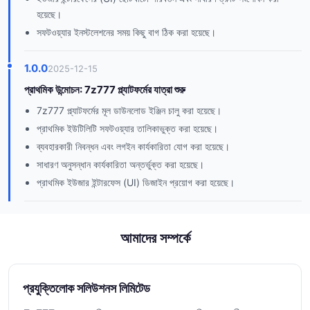
হয়েছে।
সফটওয়্যার ইনস্টলেশনের সময় কিছু বাগ ঠিক করা হয়েছে।
1.0.0
2025-12-15
প্রাথমিক উন্মোচন: 7z777 প্ল্যাটফর্মের যাত্রা শুরু
7z777 প্ল্যাটফর্মের মূল ডাউনলোড ইঞ্জিন চালু করা হয়েছে।
প্রাথমিক ইউটিলিটি সফটওয়্যার তালিকাভুক্ত করা হয়েছে।
ব্যবহারকারী নিবন্ধন এবং লগইন কার্যকারিতা যোগ করা হয়েছে।
সাধারণ অনুসন্ধান কার্যকারিতা অন্তর্ভুক্ত করা হয়েছে।
প্রাথমিক ইউজার ইন্টারফেস (UI) ডিজাইন প্রয়োগ করা হয়েছে।
আমাদের সম্পর্কে
প্রযুক্তিলোক সলিউশনস লিমিটেড