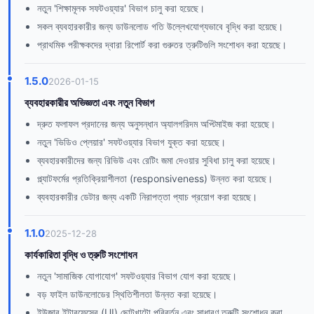
নতুন 'শিক্ষামূলক সফটওয়্যার' বিভাগ চালু করা হয়েছে।
সকল ব্যবহারকারীর জন্য ডাউনলোড গতি উল্লেখযোগ্যভাবে বৃদ্ধি করা হয়েছে।
প্রাথমিক পরীক্ষকদের দ্বারা রিপোর্ট করা গুরুতর ত্রুটিগুলি সংশোধন করা হয়েছে।
1.5.0
2026-01-15
ব্যবহারকারীর অভিজ্ঞতা এবং নতুন বিভাগ
দ্রুত ফলাফল প্রদানের জন্য অনুসন্ধান অ্যালগরিদম অপ্টিমাইজ করা হয়েছে।
নতুন 'ভিডিও প্লেয়ার' সফটওয়্যার বিভাগ যুক্ত করা হয়েছে।
ব্যবহারকারীদের জন্য রিভিউ এবং রেটিং জমা দেওয়ার সুবিধা চালু করা হয়েছে।
প্ল্যাটফর্মের প্রতিক্রিয়াশীলতা (responsiveness) উন্নত করা হয়েছে।
ব্যবহারকারীর ডেটার জন্য একটি নিরাপত্তা প্যাচ প্রয়োগ করা হয়েছে।
1.1.0
2025-12-28
কার্যকারিতা বৃদ্ধি ও ত্রুটি সংশোধন
নতুন 'সামাজিক যোগাযোগ' সফটওয়্যার বিভাগ যোগ করা হয়েছে।
বড় ফাইল ডাউনলোডের স্থিতিশীলতা উন্নত করা হয়েছে।
ইউজার ইন্টারফেসের (UI) ছোটখাটো পরিবর্তন এবং সাধারণ ত্রুটি সংশোধন করা