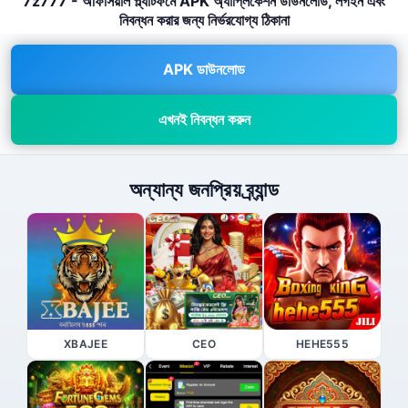
7z777 - অফিসিয়াল প্ল্যাটফর্মে APK অ্যাপ্লিকেশন ডাউনলোড, লগইন এবং
নিবন্ধন করার জন্য নির্ভরযোগ্য ঠিকানা
APK ডাউনলোড
এখনই নিবন্ধন করুন
অন্যান্য জনপ্রিয় ব্র্যান্ড
XBAJEE
CEO
HEHE555