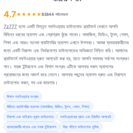
4.7
★
★
★
★
★
83844 পর্যালোচনা
7z777
হলো একটি বিস্তৃত সফটওয়্যার ডাউনলোড প্ল্যাটফর্ম যেখানে আপনি
বিভিন্ন ধরনের অ্যাপস এবং প্রোগ্রাম খুঁজে পাবেন। সামাজিক, ভিডিও, টুলস, গেমস,
শিক্ষা এবং আরও অনেক ক্যাটাগরির অ্যাপস এখানে উপলব্ধ। আমরা ব্যবহারকারীদের
জন্য একটি নিরাপদ এবং নির্ভরযোগ্য ডাউনলোডের অভিজ্ঞতা নিশ্চিত করি। আমাদের
প্ল্যাটফর্মে সফটওয়্যার দ্রুত আপডেট করা হয়, যাতে আপনি সবসময় সর্বশেষ সংস্করণ
পান। সহজ ইন্টারফেস এবং বিশাল সংগ্রহ এটিকে আপনার সকল অ্যাপসের
প্রয়োজনের জন্য আদর্শ করে তোলে। আপনার পছন্দের অ্যাপস দ্রুত এবং নিরাপদে
ডাউনলোড করুন, সব এক জায়গায়।
বিশাল সফটওয়্যার সংগ্রহ
বিভিন্ন ক্যাটাগরির অ্যাপস (সামাজিক, ভিডিও, টুলস, গেমস, শিক্ষা)
নিরাপদ এবং ভাইরাস-মুক্ত ডাউনলোড
সফটওয়্যারের দ্রুত এবং নিয়মিত আপডেট
ব্যবহারকারী-বান্ধব এবং সহজ ইন্টারফেস
উচ্চ গতিতে ডাউনলোড সুবিধা