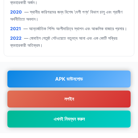
ব্যবহারকারী অর্জন।
2020
— স্থানীয় কারিগরদের জন্য বিশেষ 'দেশী পণ্য' বিভাগ চালু এবং গ্রামীণ
অর্থনীতিতে অবদান।
2021
— আন্তর্জাতিক শিপিং অংশীদারিত্ব স্থাপন এবং আঞ্চলিক বাজারে প্রসার।
2022
— মোবাইল পেমেন্ট গেটওয়েতে নতুনত্ব আনা এবং এক কোটি সক্রিয়
ব্যবহারকারী অতিক্রম।
APK ডাউনলোড
লগইন
এখনই নিবন্ধন করুন