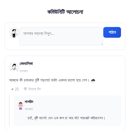
কমিউনিটি আলোচনা
পাঠান
মেঘবালিকা
গতকাল
আজকে কী চমৎকার বৃষ্টি পড়লো! মনটা একদম ভালো হয়ে গেল। 🌧️
💬 উত্তর দিন
♥ 25
নাসরিন
গতকাল
হ্যাঁ, বৃষ্টি মানেই যেন এক কাপ চা আর বই! পারফেক্ট কম্বিনেশন।