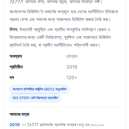
7z777: আপনার শপিং, আপনার আনন্দ, আপনার বিশ্বস্ত সঙ্গী।
বাংলাদেশের ডিজিটাল ই-কমার্সের অগ্রদূত হয়ে দেশের অর্থনীতিতে ইতিবাচক
প্রভাব ফেলা এবং সকলের জন্য সহজলভ্য ডিজিটাল বাজার তৈরি করা।
মিশন:
উদ্ভাবনী প্রযুক্তি এবং স্থানীয় সংস্কৃতির সংমিশ্রণে ক্রেতা ও
বিক্রেতাদের জন্য একটি নির্ভরযোগ্য, সুরক্ষিত এবং সহজলভ্য ডিজিটাল
প্ল্যাটফর্ম তৈরি করা, যা গ্রামীণ অর্থনীতিকেও শক্তিশালী করবে।
অবস্থান
চট্টগ্রাম
প্রতিষ্ঠিত
2019
দল
120+
বাংলাদেশ কম্পিউটার কাউন্সিল (BCC) অনুমোদিত
ISO 27001 ডেটা নিরাপত্তা প্রত্যয়িত
আমাদের যাত্রা
2019
— 7z777 প্ল্যাটফর্মের প্রাথমিক সংস্করণ চালু এবং ৫০০,০০০